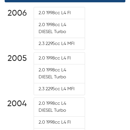
2006
2.0 1998cc L4 FI
2.0 1998cc L4
DIESEL Turbo
2.3 2295cc L4 MFI
2005
2.0 1998cc L4 FI
2.0 1998cc L4
DIESEL Turbo
2.3 2295cc L4 MFI
2004
2.0 1998cc L4
DIESEL Turbo
2.0 1998cc L4 FI